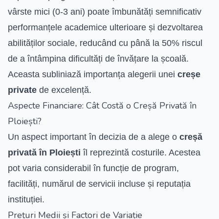
vârste mici (0-3 ani) poate îmbunătăți semnificativ
performanțele academice ulterioare și dezvoltarea
abilităților sociale, reducând cu până la 50% riscul
de a întâmpina dificultăți de învățare la școală.
Aceasta subliniază importanța alegerii unei
creșe
private
de excelență.
Aspecte Financiare: Cât Costă o Creșă Privată în
Ploiești?
Un aspect important în decizia de a alege o
creșă
privată în Ploiești
îl reprezintă costurile. Acestea
pot varia considerabil în funcție de program,
facilități, numărul de servicii incluse și reputația
instituției.
Prețuri Medii și Factori de Variație