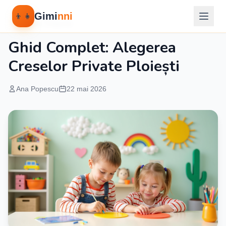
Gimi
nni
👦👧
Educatie Timpurie
Ghid Complet: Alegerea
Creselor Private Ploiești
Ana Popescu
22 mai 2026