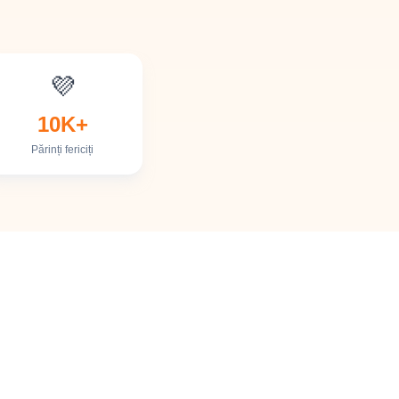
💜
🌈
10K+
Părinți fericiți