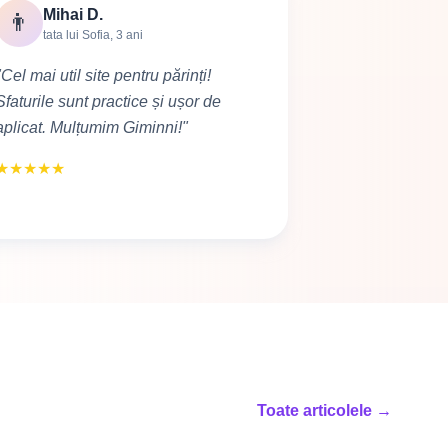
Mihai D.
👨
tata lui Sofia, 3 ani
"Cel mai util site pentru părinți!
Sfaturile sunt practice și ușor de
aplicat. Mulțumim Giminni!"
★
★
★
★
★
Toate articolele →