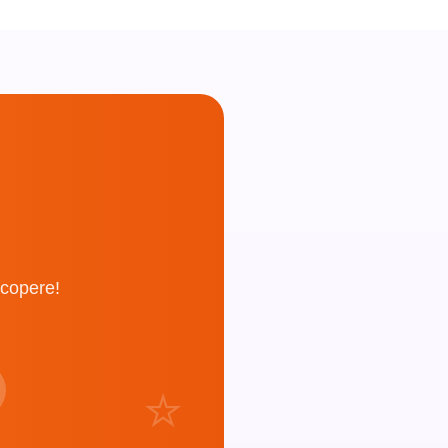
scopere!
⭐