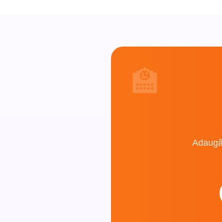
🏫
Adaugă-