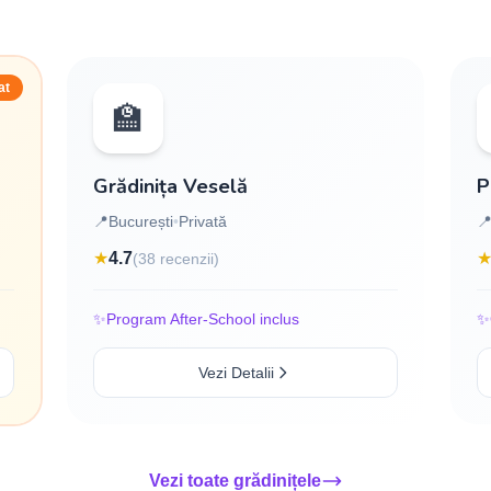
at
🏫
Grădinița Veselă
Pi
📍
București
•
Privată

★
4.7
(38 recenzii)
✨
Program After-School inclus
✨
Vezi Detalii
Vezi toate grădinițele