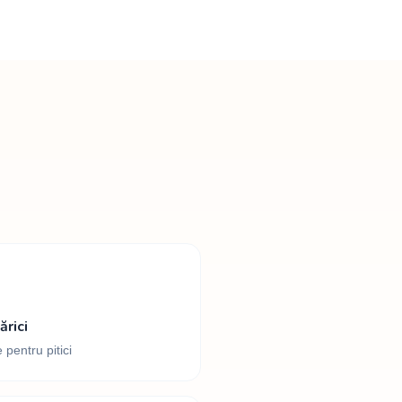
rici
 pentru pitici