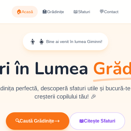
🏠
🏫
📖
💬
Acasă
Grădinițe
Sfaturi
Contact
👦👧
Bine ai venit în lumea Giminni!
ri în Lumea
Grăd
inița perfectă, descoperă sfaturi utile și bucură-t
creșterii copilului tău! 🎉
🔍
Caută Grădinițe
📖
Citește Sfaturi