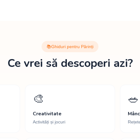
📚
Ghiduri pentru Părinți
Ce vrei să descoperi azi?
🎨
🥗
Creativitate
Mâncă
Activități și jocuri
Rețete