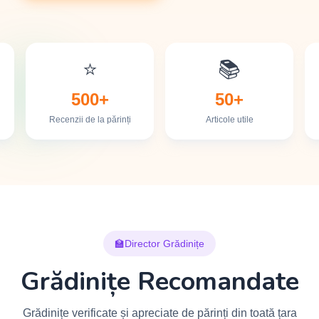
⭐
📚
500+
50+
Recenzii de la părinți
Articole utile
🏫
Director Grădinițe
Grădinițe Recomandate
Grădinițe verificate și apreciate de părinți din toată țara