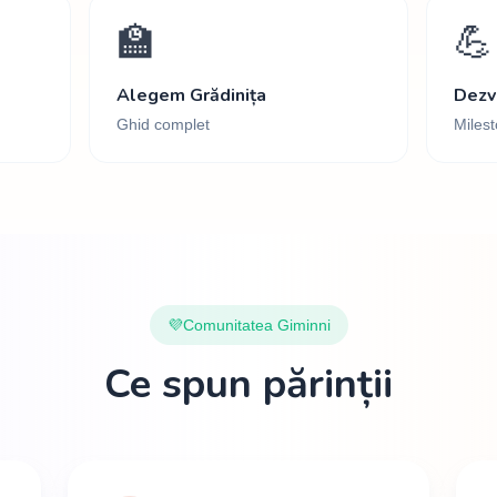
🏫
💪
Alegem Grădinița
Dezv
Ghid complet
Milest
💜
Comunitatea Giminni
Ce spun părinții