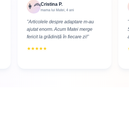
Cristina P.
👩‍🦰
mama lui Matei, 4 ani
"Articolele despre adaptare m-au
ajutat enorm. Acum Matei merge
fericit la grădiniță în fiecare zi!"
★
★
★
★
★