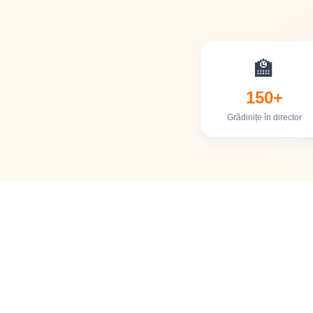
🏫
150+
Grădinițe în director