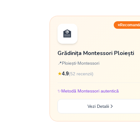
⭐
Recomand
🏫
Grădinița Montessori Ploiești
📍
Ploiești
•
Montessori
★
4.9
(52 recenzii)
✨
Metodă Montessori autentică
Vezi Detalii