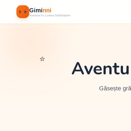
Gimi
nni
👦👧
Aventuri în Lumea Grădinițelor
⭐
Aventu
Găsește grăd