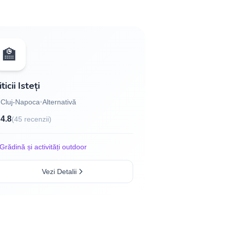
🏫
ticii Isteți

Cluj-Napoca
•
Alternativă
★
4.8
(45 recenzii)
Grădină și activități outdoor
Vezi Detalii