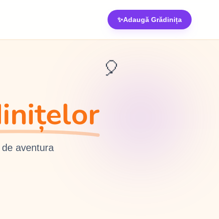
✨
Adaugă Grădinița
🎈
inițelor
e de aventura