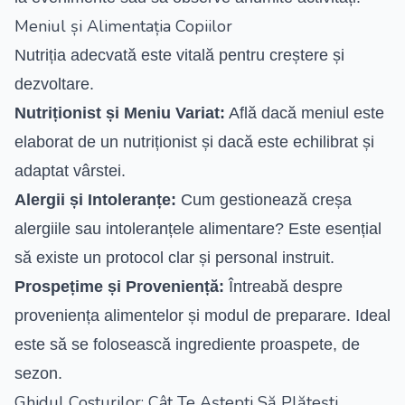
Meniul și Alimentația Copiilor
Nutriția adecvată este vitală pentru creștere și
dezvoltare.
Nutriționist și Meniu Variat:
Află dacă meniul este
elaborat de un nutriționist și dacă este echilibrat și
adaptat vârstei.
Alergii și Intoleranțe:
Cum gestionează creșa
alergiile sau intoleranțele alimentare? Este esențial
să existe un protocol clar și personal instruit.
Prospețime și Proveniență:
Întreabă despre
proveniența alimentelor și modul de preparare. Ideal
este să se folosească ingrediente proaspete, de
sezon.
Ghidul Costurilor: Cât Te Aștepți Să Plătești