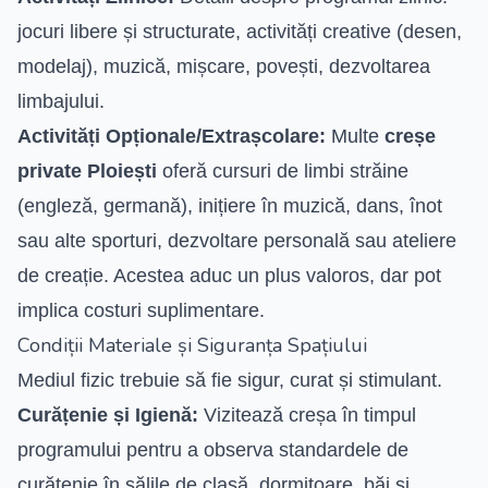
jocuri libere și structurate, activități creative (desen,
modelaj), muzică, mișcare, povești, dezvoltarea
limbajului.
Activități Opționale/Extrașcolare:
Multe
creșe
private Ploiești
oferă cursuri de limbi străine
(engleză, germană), inițiere în muzică, dans, înot
sau alte sporturi, dezvoltare personală sau ateliere
de creație. Acestea aduc un plus valoros, dar pot
implica costuri suplimentare.
Condiții Materiale și Siguranța Spațiului
Mediul fizic trebuie să fie sigur, curat și stimulant.
Curățenie și Igienă:
Vizitează creșa în timpul
programului pentru a observa standardele de
curățenie în sălile de clasă, dormitoare, băi și