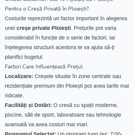
Pentru o Creșă Privată în Ploiești?
Costurile reprezintă un factor important în alegerea
unei
creșe private Ploiești
. Prețurile pot varia
considerabil în funcție de o serie de factori, iar
înțelegerea structurii acestora te va ajuta să-ți
planifici bugetul.
Factori Care Influențează Prețul
Localizare:
Creșele situate în zone centrale sau
rezidențiale premium din Ploiești pot avea tarife mai
ridicate.
Facilități și Dotări:
O cresă cu spații moderne,
piscine, săli de sport, laboratoare sau tehnologie
avansată va avea costuri mai mari.
Programul Selectat:
Un program lung (ex: 7:00-