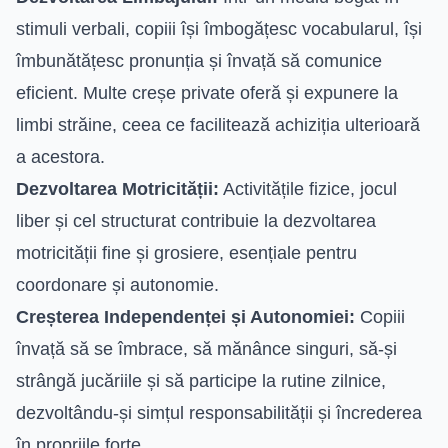
stimuli verbali, copiii își îmbogățesc vocabularul, își
îmbunătățesc pronunția și învață să comunice
eficient. Multe creșe private oferă și expunere la
limbi străine, ceea ce facilitează achiziția ulterioară
a acestora.
Dezvoltarea Motricității:
Activitățile fizice, jocul
liber și cel structurat contribuie la dezvoltarea
motricității fine și grosiere, esențiale pentru
coordonare și autonomie.
Creșterea Independenței și Autonomiei:
Copiii
învață să se îmbrace, să mănânce singuri, să-și
strângă jucăriile și să participe la rutine zilnice,
dezvoltându-și simțul responsabilității și încrederea
în propriile forțe.