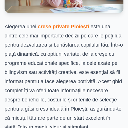
Alegerea unei
creșe private Ploiești
este una
dintre cele mai importante decizii pe care le poți lua
pentru dezvoltarea și bunăstarea copilului tău. Într-o
piață dinamică, cu opțiuni variate, de la creșe cu
programe educaționale specifice, la cele axate pe
bilingvism sau activități creative, este esențial să fii
informat pentru a face alegerea potrivită. Acest ghid
complet îți va oferi toate informațiile necesare
despre beneficiile, costurile și criteriile de selecție
pentru a găsi creșa ideală în Ploiești, asigurându-te
că micuțul tău are parte de un start excelent în
viață, într-un mediu sigur și stimulant.