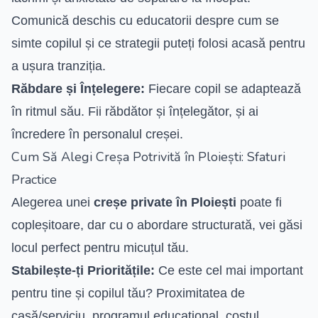
Comunică deschis cu educatorii despre cum se
simte copilul și ce strategii puteți folosi acasă pentru
a ușura tranziția.
Răbdare și Înțelegere:
Fiecare copil se adaptează
în ritmul său. Fii răbdător și înțelegător, și ai
încredere în personalul creșei.
Cum Să Alegi Creșa Potrivită în Ploiești: Sfaturi
Practice
Alegerea unei
creșe private în Ploiești
poate fi
copleșitoare, dar cu o abordare structurată, vei găsi
locul perfect pentru micuțul tău.
Stabilește-ți Prioritățile:
Ce este cel mai important
pentru tine și copilul tău? Proximitatea de
casă/serviciu, programul educațional, costul,