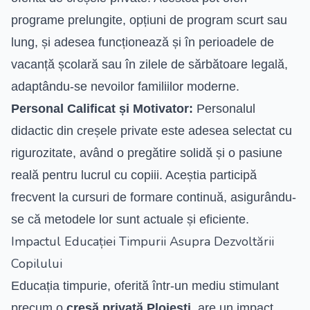
programe prelungite, opțiuni de program scurt sau
lung, și adesea funcționează și în perioadele de
vacanță școlară sau în zilele de sărbătoare legală,
adaptându-se nevoilor familiilor moderne.
Personal Calificat și Motivator:
Personalul
didactic din creșele private este adesea selectat cu
rigurozitate, având o pregătire solidă și o pasiune
reală pentru lucrul cu copiii. Aceștia participă
frecvent la cursuri de formare continuă, asigurându-
se că metodele lor sunt actuale și eficiente.
Impactul Educației Timpurii Asupra Dezvoltării
Copilului
Educația timpurie, oferită într-un mediu stimulant
precum o
cresă privată Ploiesti
, are un impact