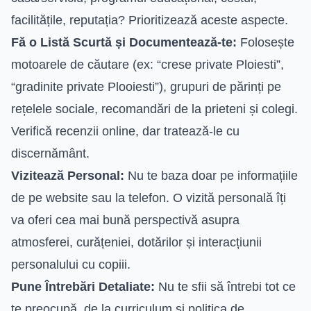
facilitățile, reputația? Prioritizează aceste aspecte.
Fă o Listă Scurtă și Documentează-te:
Folosește
motoarele de căutare (ex: “crese private Ploiesti”,
“gradinite private Plooiesti”), grupuri de părinți pe
rețelele sociale, recomandări de la prieteni și colegi.
Verifică recenzii online, dar tratează-le cu
discernământ.
Vizitează Personal:
Nu te baza doar pe informațiile
de pe website sau la telefon. O vizită personală îți
va oferi cea mai bună perspectivă asupra
atmosferei, curățeniei, dotărilor și interacțiunii
personalului cu copiii.
Pune Întrebări Detaliate:
Nu te sfii să întrebi tot ce
te preocupă, de la curriculum și politica de