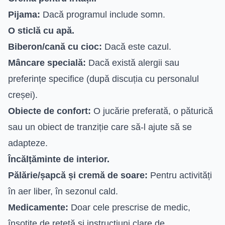
Pijama:
Dacă programul include somn.
O sticlă cu apă.
Biberon/cană cu cioc:
Dacă este cazul.
Mâncare specială:
Dacă există alergii sau
preferințe specifice (după discuția cu personalul
creșei).
Obiecte de confort:
O jucărie preferată, o păturică
sau un obiect de tranziție care să-l ajute să se
adapteze.
Încălțăminte de interior.
Pălărie/șapcă și cremă de soare:
Pentru activități
în aer liber, în sezonul cald.
Medicamente:
Doar cele prescrise de medic,
însoțite de rețetă și instrucțiuni clare de