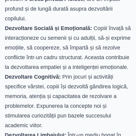
profund și de lungă durată asupra dezvoltării
copilului.
Dezvoltare Socială și Emoțională:
Copiii învață să
interacționeze cu semenii și cu adulții, să-și exprime
emoțiile, să coopereze, să împartă și să rezolve
conflicte într-un cadru structurat. Aceasta contribuie
la dezvoltarea empatiei și a inteligenței emoționale.
Dezvoltare Cognitivă:
Prin jocuri și activități
specifice vârstei, copiii își dezvoltă gândirea logică,
memoria, atenția și capacitatea de rezolvare a
problemelor. Expunerea la concepte noi și
stimularea curiozității pun bazele succesului
academic viitor.
Dezvoltarea Limbajului:
Într-un mediu bogat în