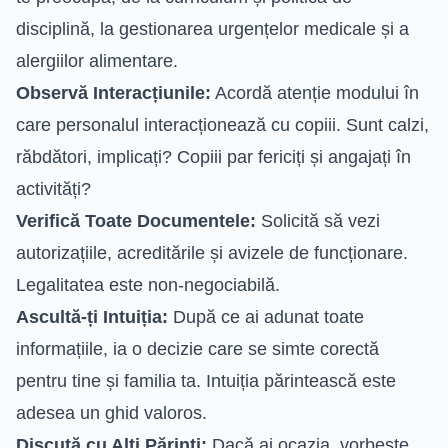
disciplină, la gestionarea urgențelor medicale și a
alergiilor alimentare.
Observă Interacțiunile:
Acordă atenție modului în
care personalul interacționează cu copiii. Sunt calzi,
răbdători, implicați? Copiii par fericiți și angajați în
activități?
Verifică Toate Documentele:
Solicită să vezi
autorizațiile, acreditările și avizele de funcționare.
Legalitatea este non-negociabilă.
Ascultă-ți Intuiția:
După ce ai adunat toate
informațiile, ia o decizie care se simte corectă
pentru tine și familia ta. Intuiția părintească este
adesea un ghid valoros.
Discută cu Alți Părinți:
Dacă ai ocazia, vorbește