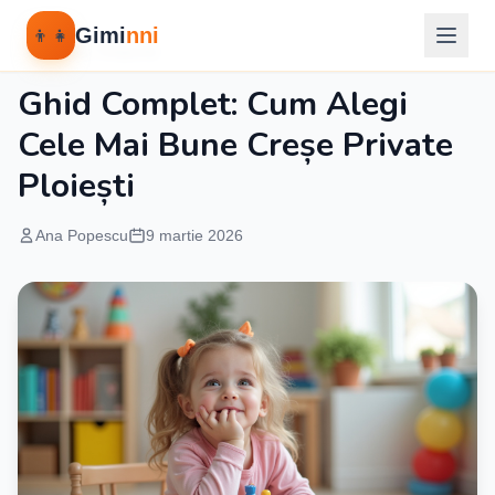
Gimi
nni
👦👧
Educatie Timpurie
Ghid Complet: Cum Alegi
Cele Mai Bune Creșe Private
Ploiești
Ana Popescu
9 martie 2026