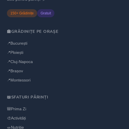
150+ Grădinițe
Gratuit
🏫
GRĂDINIȚE PE ORAȘE
București
📍
Ploiești
📍
Cluj-Napoca
📍
Brașov
📍
Montessori
📍
📖
SFATURI PĂRINȚI
🎒
Prima Zi
🎨
Activități
🥗
Nutriție