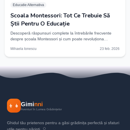
Educatie Alternativa
Scoala Montessori: Tot Ce Trebuie Să
Știi Pentru O Educație
Descoperă răspunsuri complete la întrebările frecvente
despre școala Montessori și cum poate revoluționa
educația copilului tău. Află acum!
Mihaela Ionescu
23 feb. 2026
Gimi
nni
👦👧
Aventuri în Lumea Grădinițelor
Ghidul tău prietenos pentru a găsi grădinița perfectă și sfaturi
utile pentru părinți. 🎈