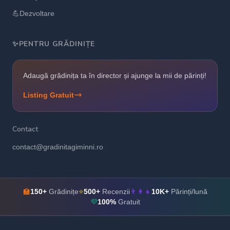
💪
Dezvoltare
✨
PENTRU GRĂDINIȚE
Adaugă grădinița ta în director și ajunge la mii de părinți!
Listing Gratuit
Contact
contact@gradinitagiminni.ro
🏫
150+
Grădinițe
⭐
500+
Recenzii
👨‍👩‍👧
10K+
Părinți/lună
💜
100%
Gratuit