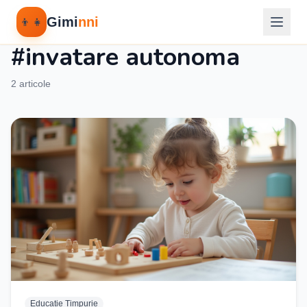
Gimi
nni
👦👧
Etichetă
#invatare autonoma
2 articole
Educatie Timpurie